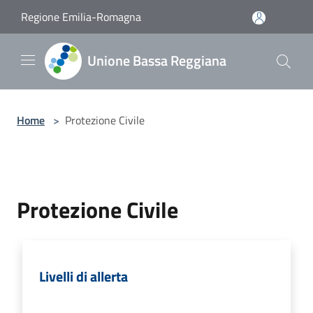
Salta al contenuto principale
Regione Emilia-Romagna
Unione Bassa Reggiana
Home
>
Protezione Civile
Protezione Civile
Livelli di allerta